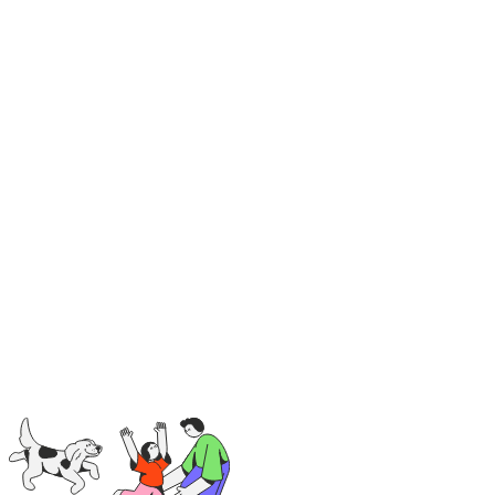
Cálculo realizado con un rendimiento del 12% anual e
incremento de un 4% anual por inflación durante todo
el periodo de inversión.
¿Qué necesitas para
asegurar
tu
tranquilidad
financiera?