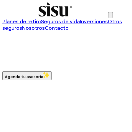
Planes de retiro
Seguros de vida
Inversiones
Otros
seguros
Nosotros
Contacto
El
futuro
no tiene que ser complicado
Encuentra el plan ideal para
ahorrar
,
crecer
y
proteger
lo que importa. Soluciones simples,
accesibles y alineadas a tus metas.
Agenda tu asesoría