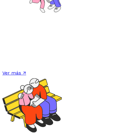
Si llegaras a faltar...
Un seguro de vida protege a tus seres queridos y
asegura su estabilidad financiera ante cualquier
imprevisto, cuida su futuro y te ayuda a cumplir tus
metas.
Ver más ↗