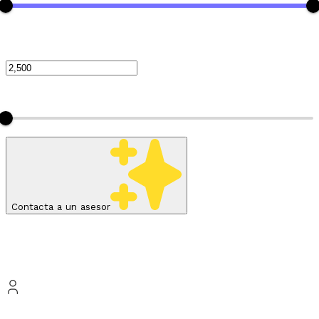
¿Cuánto te gustaría ahorrar mensualmente?
$2,500 MXN
$49,500 MXN
Contacta a un asesor
Tu resultado es:
$
83,743,058.57
MXN
Edad:
65